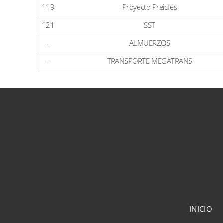
119
Proyecto Preicfes
121
SST
-
ALMUERZOS
-
TRANSPORTE MEGATRANS
INICIO