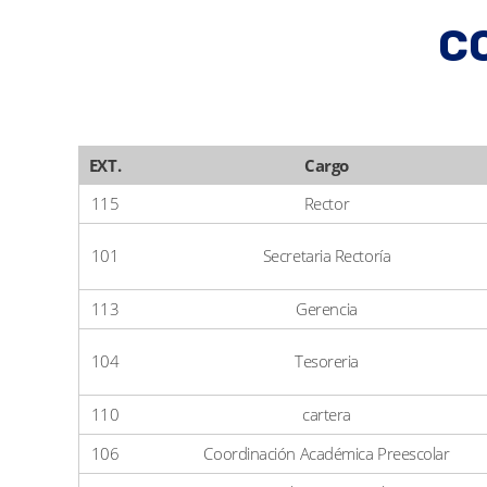
C
EXT.
Cargo
115
Rector
101
Secretaria Rectoría
113
Gerencia
104
Tesoreria
110
cartera
106
Coordinación Académica Preescolar