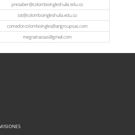
presaber@colomboingleshuila.edu.co
sst@colomboingleshuila.edu.co
comedorcolomboingles@arigroupsas.com
megratrassas@gmail.com
MISIONES