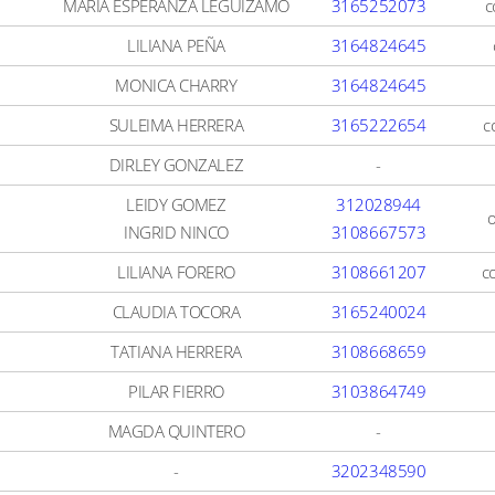
MARIA ESPERANZA LEGUÍZAMO
3165252073
c
LILIANA PEÑA
3164824645
MONICA CHARRY
3164824645
a
SULEIMA HERRERA
3165222654
c
DIRLEY GONZALEZ
-
LEIDY GOMEZ
312028944
o
INGRID NINCO
3108667573
LILIANA FORERO
3108661207
c
CLAUDIA TOCORA
3165240024
TATIANA HERRERA
3108668659
PILAR FIERRO
3103864749
MAGDA QUINTERO
-
-
3202348590