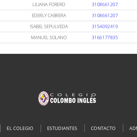
LILIANA FORERO
3108661207
EDERLY CABRERA
3108661207
ISABEL SEPULVEDA
3154092419
MANUEL SOLANO
3166177835
EL COLEGIO
ESTUDIANTES
CONTACTO
AD