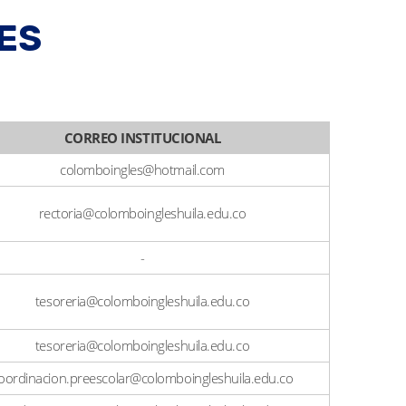
ES
CORREO INSTITUCIONAL
colomboingles@hotmail.com
rectoria@colomboingleshuila.edu.co
-
tesoreria@colomboingleshuila.edu.co
tesoreria@colomboingleshuila.edu.co
oordinacion.preescolar@colomboingleshuila.edu.co