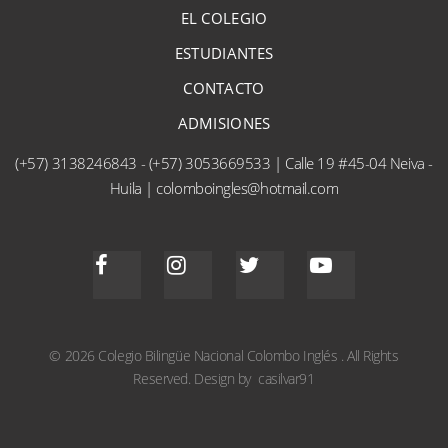
EL COLEGIO
ESTUDIANTES
CONTACTO
ADMISIONES
(+57) 3138246843 - (+57) 3053669533 | Calle 19 #45-04 Neiva -
Huila | colomboingles@hotmail.com
©
2026
Colegio Bilingüe Nacional Colombo Inglés
.
All Rights
Reserved.
Design by casilvar91