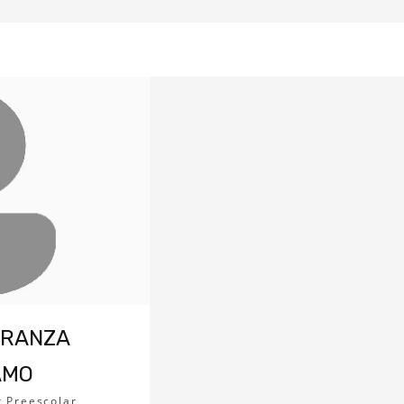
ERANZA
AMO
r Preescolar