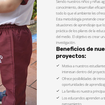
Siendo nuestros niños y niñas ag
conocimiento, desarrollan eficazm
todo lo que el ambiente les ofrec
Esta metodología pretende crear 
situaciones de aprendizaje que lo
práctica de los pilares de la educaci
del medio. El objetivo es crear un
investigación.
Beneficios de nu
proyectos:
Motiva a nuestros estudiante
interesan dentro del proyecto
Ofrece posibilidades de intro
oportunidades de aprendizaj
La familia es nuestra principal
Los educandos aprenden a tra
pensamiento.